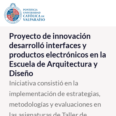
Click acá para ir directamente al contenido
La Universidad
Proyecto de innovación
desarrolló interfaces y
Investigación, Creación e Innovación
productos electrónicos en la
PUCV Internacional
Escuela de Arquitectura y
Vinculación con el Medio
Diseño
Admisión
Iniciativa consistió en la
implementación de estrategias,
Pregrado
metodologías y evaluaciones en
Postgrado
Formación Continua
las asignaturas de Taller de