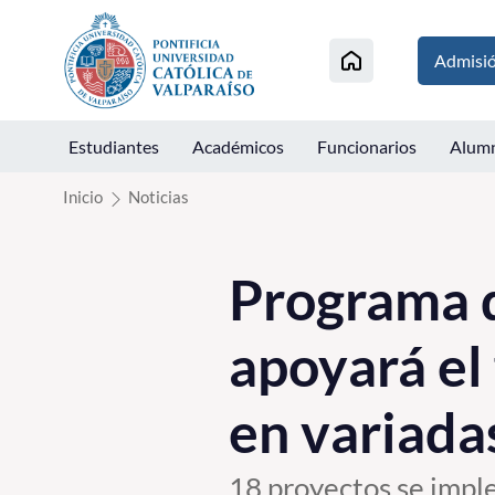
Click acá para ir directamente al contenido
Admisi
Estudiantes
Académicos
Funcionarios
Alum
Inicio
Noticias
Programa 
apoyará el
en variada
18 proyectos se impl