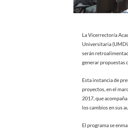
La Vicerrectoría Aca
Universitaria (UMDU)
serán retroalimentad
generar propuestas d
Esta instancia de pre
proyectos, en el mar
2017, que acompaña a
los cambios en sus au
El programa se enma