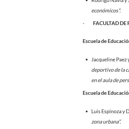
Rodrigo Navia y 
económicos”.
-
FACULTAD DE 
Escuela de Educació
Jacqueline Paez 
deportivo de la c
en el aula de per
Escuela de Educació
Luis Espinoza y D
zona urbana”.