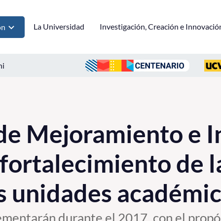
La Universidad
Investigación, Creación e Innovació
ón
ni
de Mejoramiento e I
 fortalecimiento de 
s unidades académi
ementarán durante el 2017, con el propó