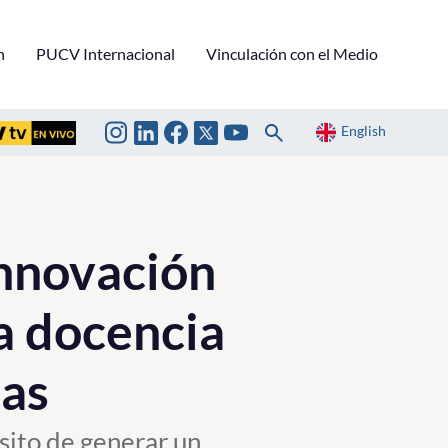
n
PUCV Internacional
Vinculación con el Medio
English
nnovación
la docencia
cas
sito de generar un