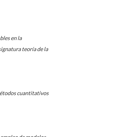
bles en la
gnatura teoría de la
métodos cuantitativos