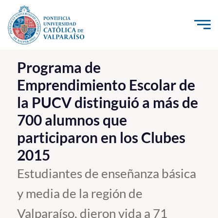
Click acá para ir directamente al contenido
La Universidad
Programa de
Emprendimiento Escolar de
Investigación, Creación e Innovación
la PUCV distinguió a más de
PUCV Internacional
700 alumnos que
Vinculación con el Medio
participaron en los Clubes
Admisión
2015
Estudiantes de enseñanza básica
Pregrado
y media de la región de
Postgrado
Valparaíso, dieron vida a 71
Formación Continua