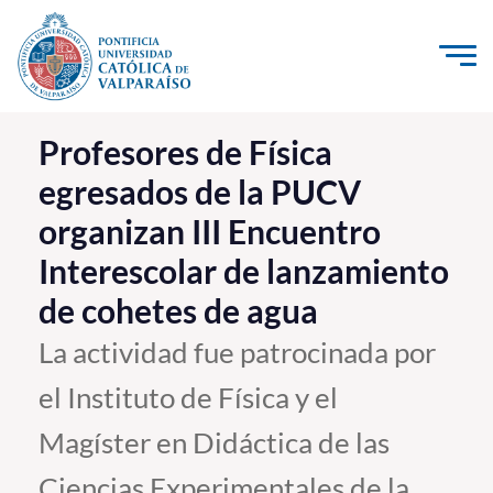
Click acá para ir directamente al contenido
La Universidad
Profesores de Física
egresados de la PUCV
Investigación, Creación e Innovación
organizan III Encuentro
PUCV Internacional
Interescolar de lanzamiento
Vinculación con el Medio
de cohetes de agua
Admisión
La actividad fue patrocinada por
el Instituto de Física y el
Pregrado
Magíster en Didáctica de las
Postgrado
Formación Continua
Ciencias Experimentales de la