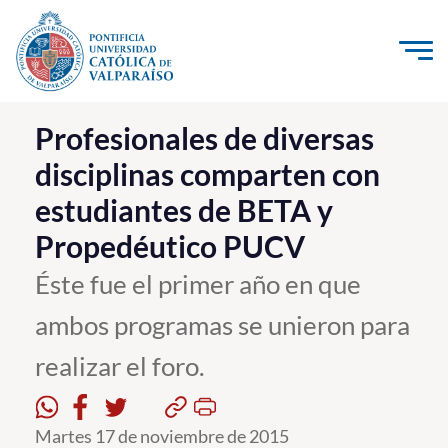
Click acá para ir directamente al contenido
La Universidad
Profesionales de diversas
disciplinas comparten con
Investigación, Creación e Innovación
estudiantes de BETA y
PUCV Internacional
Propedéutico PUCV
Vinculación con el Medio
Éste fue el primer año en que
Admisión
ambos programas se unieron para
Pregrado
realizar el foro.
Postgrado
Martes 17 de noviembre de 2015
Formación Continua