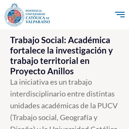
Click acá para ir directamente al contenido
La Universidad
Trabajo Social: Académica
fortalece la investigación y
Investigación, Creación e Innovación
trabajo territorial en
PUCV Internacional
Proyecto Anillos
Vinculación con el Medio
La iniciativa es un trabajo
Admisión
interdisciplinario entre distintas
Pregrado
unidades académicas de la PUCV
Postgrado
(Trabajo social, Geografía y
Formación Continua