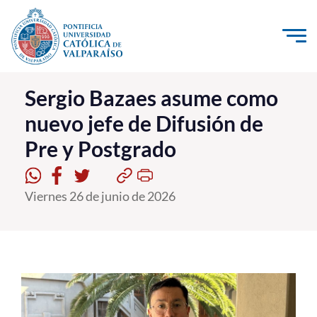
Click acá para ir directamente al contenido
La Universidad
Sergio Bazaes asume como
nuevo jefe de Difusión de
Investigación, Creación e Innovación
Pre y Postgrado
PUCV Internacional
Vinculación con el Medio
Viernes 26 de junio de 2026
Admisión
Pregrado
Postgrado
Formación Continua