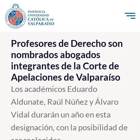
Click acá para ir directamente al contenido
La Universidad
Profesores de Derecho son
nombrados abogados
Investigación, Creación e Innovación
integrantes de la Corte de
PUCV Internacional
Apelaciones de Valparaíso
Vinculación con el Medio
Los académicos Eduardo
Admisión
Aldunate, Raúl Núñez y Álvaro
Pregrado
Vidal durarán un año en esta
Postgrado
designación, con la posibilidad de
Formación Continua