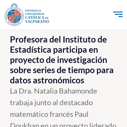
Click acá para ir directamente al contenido
La Universidad
Profesora del Instituto de
Estadística participa en
Investigación, Creación e Innovación
proyecto de investigación
PUCV Internacional
sobre series de tiempo para
Vinculación con el Medio
datos astronómicos
Admisión
La Dra. Natalia Bahamonde
trabaja junto al destacado
Pregrado
matemático francés Paul
Postgrado
Formación Continua
Doukhan en un proyecto liderado