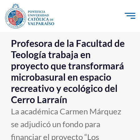
Click acá para ir directamente al contenido
La Universidad
Profesora de la Facultad de
Teología trabaja en
Investigación, Creación e Innovación
proyecto que transformará
PUCV Internacional
microbasural en espacio
Vinculación con el Medio
recreativo y ecológico del
Admisión
Cerro Larraín
La académica Carmen Márquez
Pregrado
se adjudicó un fondo para
Postgrado
financiar el proyecto “Los
Formación Continua