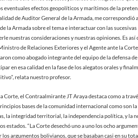
s eventuales efectos geopolíticos y marítimos de la preten
calidad de Auditor General de la Armada, me correspondió a
e la Armada sobre el tema e interactuar con las sucesivas
erle nuestras consideraciones y nuestras opiniones. Es así c
l Ministro de Relaciones Exteriores y el Agente ante la Cort
raron como abogado integrante del equipo de la defensa d
par en esa calidad en la fase de los alegatos orales y finalm
nitivo”, relata nuestro profesor.
 la Corte, el Contraalmirante JT Araya destaca como a través
 principios bases de la comunidad internacional como son la 
, la integridad territorial, la independencia política, y la 
los estados. “La Corte desechó uno a uno los ocho argumen
ar los argumentos bolivianos, que se basaban casi en su tot