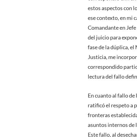
estos aspectos con lo
ese contexto, en mi 
Comandante en Jefe d
del juicio para expon
fase de la dúplica, e
Justicia, me incorpo
correspondido partici
lectura del fallo defi
En cuanto al fallo de
ratificó el respeto a
fronteras establecidas
asuntos internos de 
Este fallo, al desech