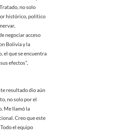
 Tratado, no solo
r histórico, político
nervar,
 de negociar acceso
n Bolivia y la
, el que se encuentra
sus efectos”,
ste resultado dio aún
o, no solo por el
o. Me llamó la
acional. Creo que este
. Todo el equipo