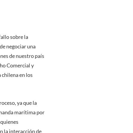
allo sobre la
 de negociar una
ones de nuestro país
cho Comercial y
 chilena en los
roceso, ya que la
emanda marítima por
a quienes
en la interacción de