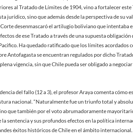
iores al Tratado de Límites de 1904, vino a fortalecer este
ta jurídico, sino que además desde la perspectiva de su valo
a Corte desenmascaró el artilugio boliviano que intentaba e
efectos de ese Tratado a través de una supuesta obligación
cifico. Ha quedado ratificado que los límites acordados co
bre Antofagasta se encuentran regulados por dicho Tratado
ena vigencia, sin que Chile pueda ser obligado a negociar 
encia del fallo (12 a 3), el profesor Araya comenta cómo e
stura nacional. “Naturalmente fue un triunfo total y absolut
 sino que también por el voto abrumadoramente mayoritari
e la sentencia y sus profundos efectos en la política intern
andes éxitos históricos de Chile en el ámbito internacional