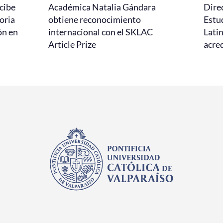
cibe
Académica Natalia Gándara
Dire
oria
obtiene reconocimiento
Estud
ón en
internacional con el SKLAC
Lati
Article Prize
acred