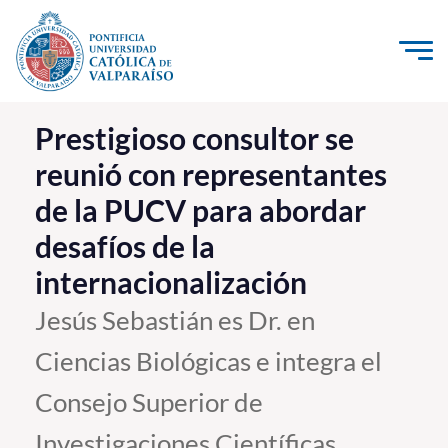
Click acá para ir directamente al contenido
La Universidad
Prestigioso consultor se
reunió con representantes
Investigación, Creación e Innovación
de la PUCV para abordar
PUCV Internacional
desafíos de la
Vinculación con el Medio
internacionalización
Admisión
Jesús Sebastián es Dr. en
Ciencias Biológicas e integra el
Pregrado
Consejo Superior de
Postgrado
Formación Continua
Investigaciones Científicas