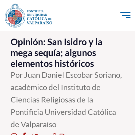
Click acá para ir directamente al contenido
La Universidad
Opinión: San Isidro y la
mega sequía; algunos
Investigación, Creación e Innovación
elementos históricos
PUCV Internacional
Vinculación con el Medio
Por Juan Daniel Escobar Soriano,
académico del Instituto de
Admisión
Ciencias Religiosas de la
Pregrado
Pontificia Universidad Católica
Postgrado
de Valparaíso
Formación Continua