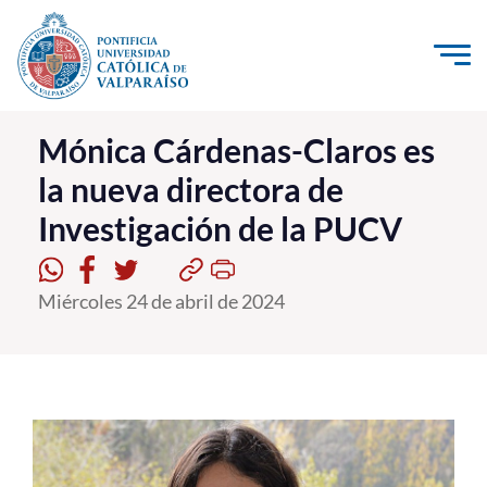
Click acá para ir directamente al contenido
La Universidad
Mónica Cárdenas-Claros es
la nueva directora de
Investigación, Creación e Innovación
Investigación de la PUCV
PUCV Internacional
Vinculación con el Medio
Miércoles 24 de abril de 2024
Admisión
Pregrado
Postgrado
Formación Continua