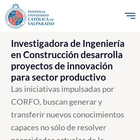
Click acá para ir directamente al contenido
La Universidad
Investigadora de Ingeniería
en Construcción desarrolla
Investigación, Creación e Innovación
proyectos de innovación
PUCV Internacional
para sector productivo
Vinculación con el Medio
Las iniciativas impulsadas por
Admisión
CORFO, buscan generar y
Pregrado
transferir nuevos conocimientos
Postgrado
capaces no sólo de resolver
Formación Continua