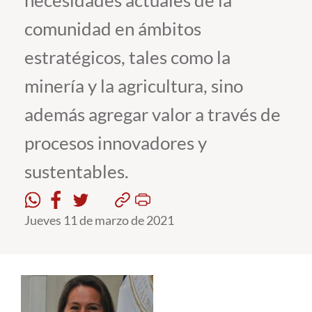
necesidades actuales de la
comunidad en ámbitos
Estudiantes
estratégicos, tales como la
Académicos
minería y la agricultura, sino
Funcionarios
además agregar valor a través de
Alumni
procesos innovadores y
sustentables.
English
Jueves 11 de marzo de 2021