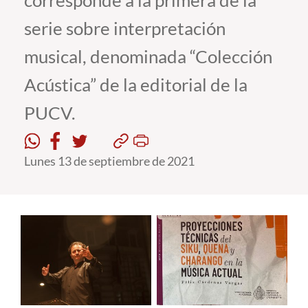
corresponde a la primera de la
serie sobre interpretación
Estudiantes
musical, denominada “Colección
Académicos
Acústica” de la editorial de la
Funcionarios
PUCV.
Alumni
Lunes 13 de septiembre de 2021
English