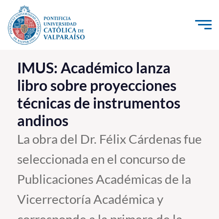
Click acá para ir directamente al contenido
La Universidad
IMUS: Académico lanza
libro sobre proyecciones
Investigación, Creación e Innovación
técnicas de instrumentos
PUCV Internacional
andinos
Vinculación con el Medio
La obra del Dr. Félix Cárdenas fue
Admisión
seleccionada en el concurso de
Pregrado
Publicaciones Académicas de la
Postgrado
Vicerrectoría Académica y
Formación Continua