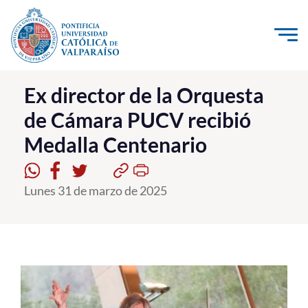
Click acá para ir directamente al contenido
La Universidad
Ex director de la Orquesta
de Cámara PUCV recibió
Investigación, Creación e Innovación
Medalla Centenario
PUCV Internacional
Vinculación con el Medio
Lunes 31 de marzo de 2025
Admisión
Pregrado
Postgrado
Formación Continua