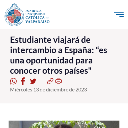
Click acá para ir directamente al contenido
La Universidad
Estudiante viajará de
intercambio a España: “es
Investigación, Creación e Innovación
una oportunidad para
PUCV Internacional
conocer otros países"
Vinculación con el Medio
Admisión
Miércoles 13 de diciembre de 2023
Pregrado
Postgrado
Formación Continua