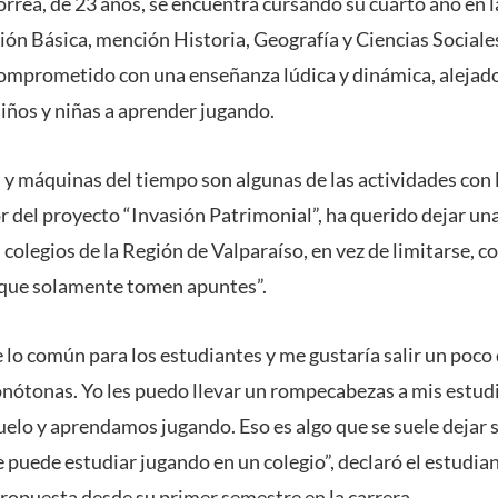
rrea, de 23 años, se encuentra cursando su cuarto año en l
ón Básica, mención Historia, Geografía y Ciencias Sociales
omprometido con una enseñanza lúdica y dinámica, alejado 
niños y niñas a aprender jugando.
y máquinas del tiempo son algunas de las actividades con l
del proyecto “Invasión Patrimonial”, ha querido dejar una
colegios de la Región de Valparaíso, en vez de limitarse, c
 que solamente tomen apuntes”.
e lo común para los estudiantes y me gustaría salir un poc
onótonas. Yo les puedo llevar un rompecabezas a mis estudi
uelo y aprendamos jugando. Eso es algo que se suele dejar 
 puede estudiar jugando en un colegio”, declaró el estudian
propuesta desde su primer semestre en la carrera.