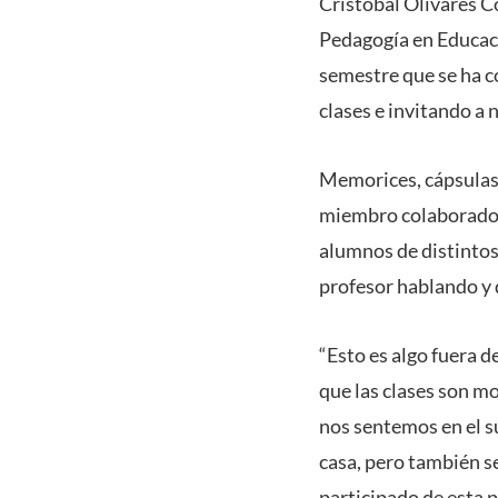
Cristóbal Olivares Co
Pedagogía en Educaci
semestre que se ha c
clases e invitando a 
Memorices, cápsulas 
miembro colaborador 
alumnos de distintos 
profesor hablando y
“Esto es algo fuera d
que las clases son m
nos sentemos en el s
casa, pero también se
participado de esta 