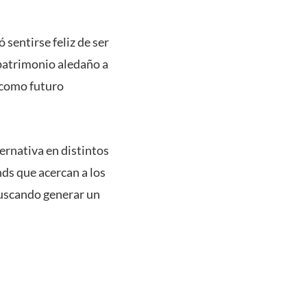
 sentirse feliz de ser
 patrimonio aledaño a
 como futuro
ernativa en distintos
nds que acercan a los
buscando generar un