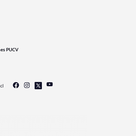
nes PUCV
cl