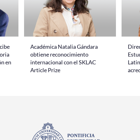
cibe
Académica Natalia Gándara
Dire
oria
obtiene reconocimiento
Estud
ón en
internacional con el SKLAC
Lati
Article Prize
acred