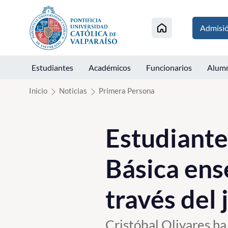
Click acá para ir directamente al contenido
Admisi
Estudiantes
Académicos
Funcionarios
Alum
Inicio
Noticias
Primera Persona
Estudiante
Básica ens
través del 
Cristóbal Olivares ha