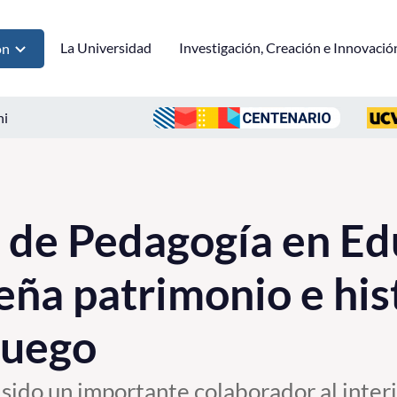
La Universidad
Investigación, Creación e Innovació
ón
ni
 de Pedagogía en Ed
eña patrimonio e his
juego
 sido un importante colaborador al inter