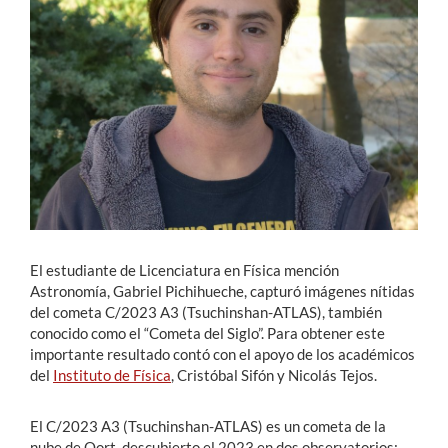
Estudiantes
Académicos
Funcionarios
Alumni
English
El estudiante de Licenciatura en Física mención
Astronomía, Gabriel Pichihueche, capturó imágenes nítidas
del cometa C/2023 A3 (Tsuchinshan-ATLAS), también
conocido como el “Cometa del Siglo”. Para obtener este
importante resultado contó con el apoyo de los académicos
del
Instituto de Física
, Cristóbal Sifón y Nicolás Tejos.
El C/2023 A3 (Tsuchinshan-ATLAS) es un cometa de la
nube de Oort, descubierto el 2023 en dos observatorios: