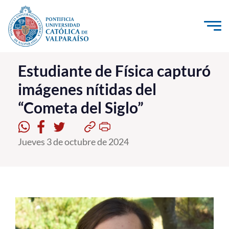
Click acá para ir directamente al contenido
La Universidad
Estudiante de Física capturó
imágenes nítidas del
Investigación, Creación e Innovación
“Cometa del Siglo”
PUCV Internacional
Vinculación con el Medio
Jueves 3 de octubre de 2024
Admisión
Pregrado
Postgrado
Formación Continua