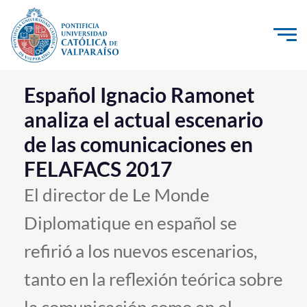
Click acá para ir directamente al contenido
La Universidad
Español Ignacio Ramonet
analiza el actual escenario
Investigación, Creación e Innovación
de las comunicaciones en
PUCV Internacional
FELAFACS 2017
Vinculación con el Medio
El director de Le Monde
Admisión
Diplomatique en español se
Pregrado
refirió a los nuevos escenarios,
Postgrado
tanto en la reflexión teórica sobre
Formación Continua