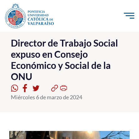
Click acá para ir directamente al contenido
La Universidad
Director de Trabajo Social
expuso en Consejo
Investigación, Creación e Innovación
Económico y Social de la
PUCV Internacional
ONU
Vinculación con el Medio
Admisión
Miércoles 6 de marzo de 2024
Pregrado
Postgrado
Formación Continua