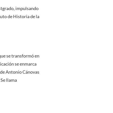
ostgrado, impulsando
tuto de Historia de la
que se transformó en
licación se enmarca
onde Antonio Cánovas
. Se llama