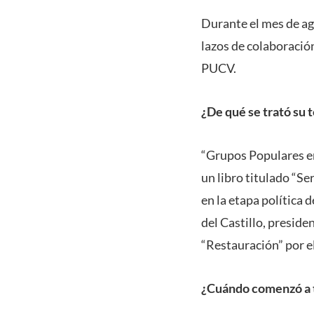
Durante el mes de ag
lazos de colaboración
PUCV.
¿De qué se trató su t
“Grupos Populares en
un libro titulado “S
en la etapa política
del Castillo, preside
“Restauración” por el
¿Cuándo comenzó a t