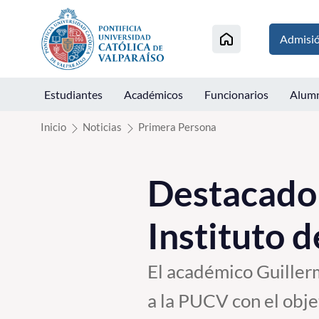
Click acá para ir directamente al contenido
Admisi
Estudiantes
Académicos
Funcionarios
Alum
Inicio
Noticias
Primera Persona
Destacado 
Instituto d
El académico Guiller
a la PUCV con el obje