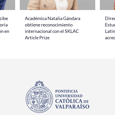
cibe
Académica Natalia Gándara
Dire
oria
obtiene reconocimiento
Estud
ón en
internacional con el SKLAC
Lati
Article Prize
acred