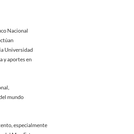
ico Nacional
ectúan
cia Universidad
a y aportes en
nal,
 del mundo
tento, especialmente