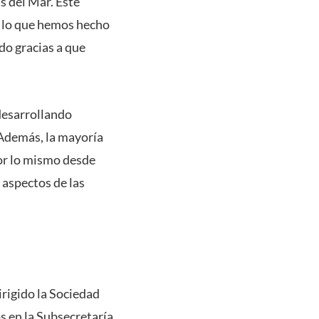
s del Mar. Este
o lo que hemos hecho
do gracias a que
 desarrollando
“Además, la mayoría
or lo mismo desde
 aspectos de las
irigido la Sociedad
s en la Subsecretaría