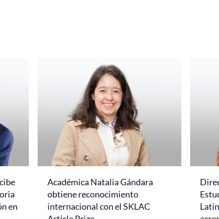
cibe
Académica Natalia Gándara
Dire
oria
obtiene reconocimiento
Estud
ón en
internacional con el SKLAC
Lati
Article Prize
acred