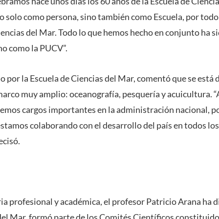
bramos hace unos días los 60 años de la Escuela de Ciencia
o solo como persona, sino también como Escuela, por tod
Ciencias del Mar. Todo lo que hemos hecho en conjunto ha si
ho como la PUCV”.
do por la Escuela de Ciencias del Mar, comentó que se está
marco muy amplio: oceanografía, pesquería y acuicultura. 
nemos cargos importantes en la administración nacional, p
stamos colaborando con el desarrollo del país en todos los
ecisó.
a profesional y académica, el profesor Patricio Arana ha d
del Mar, formó parte de los Comités Científicos constituido