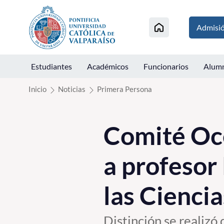
Click acá para ir directamente al contenido
Admisi
Estudiantes
Académicos
Funcionarios
Alum
Inicio
Noticias
Primera Persona
Comité Oce
a profesor 
las Cienci
Distinción se realizó