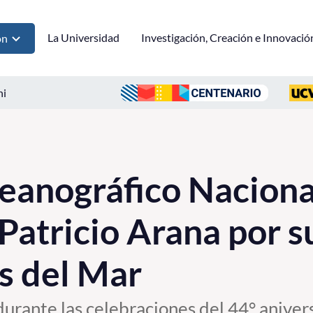
La Universidad
Investigación, Creación e Innovació
ón
ni
anográfico Nacional
Patricio Arana por s
as del Mar
 durante las celebraciones del 44° anive