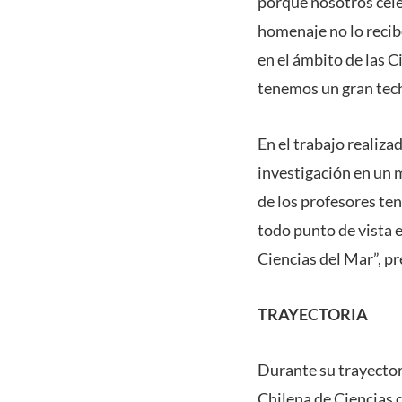
porque nosotros cele
homenaje no lo recib
en el ámbito de las 
tenemos un gran tec
En el trabajo realiza
investigación en un 
de los profesores te
todo punto de vista e
Ciencias del Mar”, pr
TRAYECTORIA
Durante su trayectori
Chilena de Ciencias 