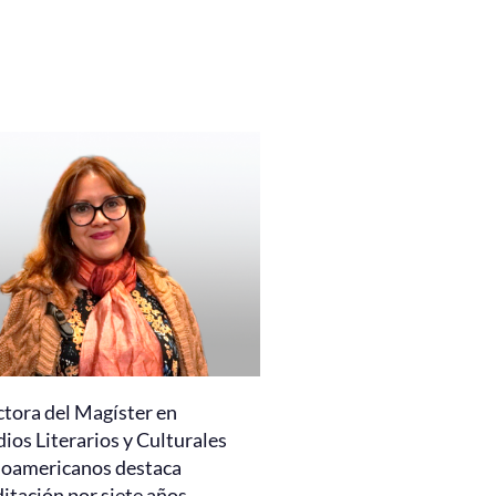
ctora del Magíster en
ios Literarios y Culturales
noamericanos destaca
itación por siete años