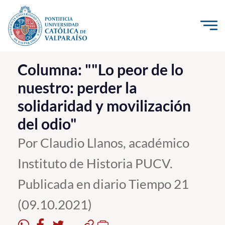
Click acá para ir directamente al contenido
La Universidad
Columna: ""Lo peor de lo
nuestro: perder la
Investigación, Creación e Innovación
solidaridad y movilización
PUCV Internacional
del odio"
Vinculación con el Medio
Por Claudio Llanos, académico
Admisión
Instituto de Historia PUCV.
Pregrado
Publicada en diario Tiempo 21
Postgrado
(09.10.2021)
Formación Continua