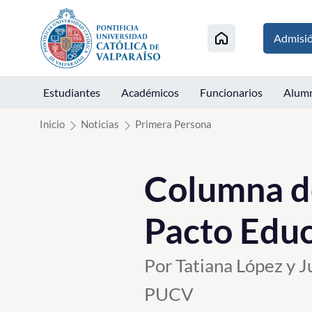
Click acá para ir directamente al contenido
Admisi
Estudiantes
Académicos
Funcionarios
Alum
Inicio
Noticias
Primera Persona
Columna de
Pacto Educ
Por Tatiana López y 
PUCV