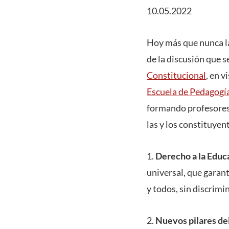
10.05.2022
Hoy más que nunca la
de la discusión que 
Constitucional
, en 
Escuela de Pedagogí
formando profesores,
las y los constituye
1.
Derecho a la Educ
universal, que garant
y todos, sin discrimin
2.
Nuevos pilares del