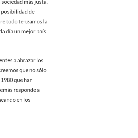
 sociedad más justa,
 posibilidad de
bre todo tengamos la
da día un mejor país
ntes a abrazar los
 creemos que no sólo
n 1980 que han
además responde a
neando en los