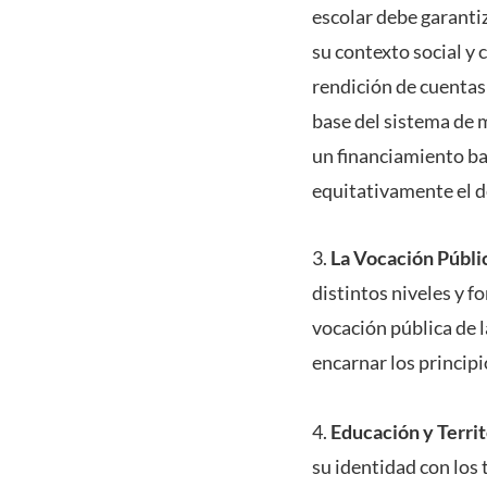
escolar debe garantiz
su contexto social y 
rendición de cuenta
base del sistema de 
un financiamiento ba
equitativamente el d
3.
La Vocación Públic
distintos niveles y f
vocación pública de l
encarnar los principio
4.
Educación y Territ
su identidad con los