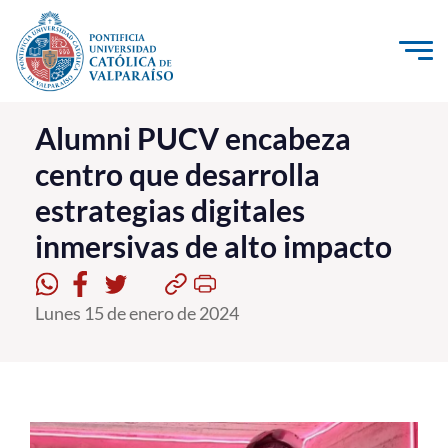
Click acá para ir directamente al contenido
La Universidad
Alumni PUCV encabeza
centro que desarrolla
Investigación, Creación e Innovación
estrategias digitales
PUCV Internacional
inmersivas de alto impacto
Vinculación con el Medio
Admisión
Lunes 15 de enero de 2024
Pregrado
Postgrado
Formación Continua