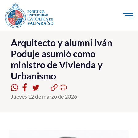
Click acá para ir directamente al contenido
La Universidad
Arquitecto y alumni Iván
Poduje asumió como
Investigación, Creación e Innovación
ministro de Vivienda y
PUCV Internacional
Urbanismo
Vinculación con el Medio
Admisión
Jueves 12 de marzo de 2026
Pregrado
Postgrado
Formación Continua