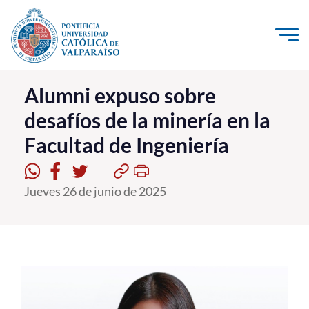
Click acá para ir directamente al contenido
La Universidad
Alumni expuso sobre
desafíos de la minería en la
Investigación, Creación e Innovación
Facultad de Ingeniería
PUCV Internacional
Vinculación con el Medio
Jueves 26 de junio de 2025
Admisión
Pregrado
Postgrado
Formación Continua