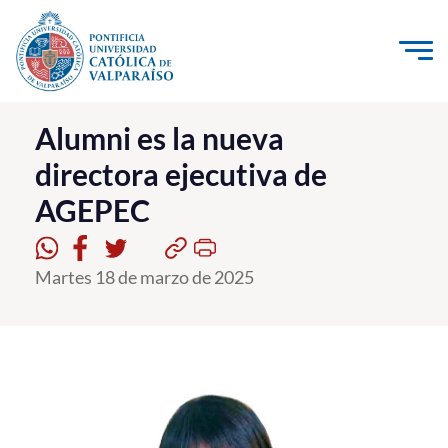
Click acá para ir directamente al contenido
La Universidad
Alumni es la nueva
directora ejecutiva de
Investigación, Creación e Innovación
AGEPEC
PUCV Internacional
Vinculación con el Medio
Martes 18 de marzo de 2025
Admisión
Pregrado
Postgrado
Formación Continua