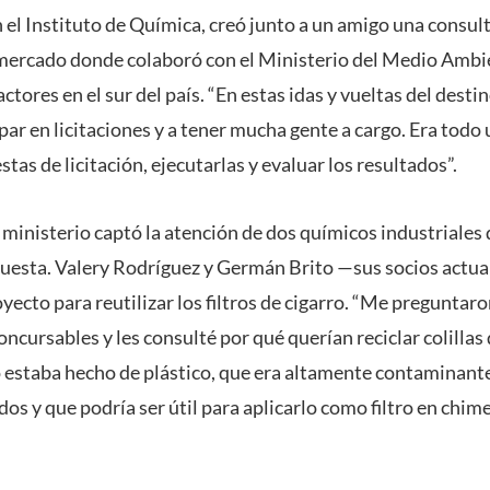
n el Instituto de Química, creó junto a un amigo una consul
 mercado donde colaboró con el Ministerio del Medio Ambi
ctores en el sur del país. “En estas idas y vueltas del desti
ar en licitaciones y a tener mucha gente a cargo. Era tod
tas de licitación, ejecutarlas y evaluar los resultados”.
 ministerio captó la atención de dos químicos industriales
uesta. Valery Rodríguez y Germán Brito —sus socios actua
oyecto para reutilizar los filtros de cigarro. “Me preguntaro
oncursables y les consulté por qué querían reciclar colillas
ro estaba hecho de plástico, que era altamente contaminant
os y que podría ser útil para aplicarlo como filtro en chim