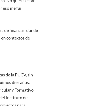
nco. No quería estar
r eso me fui
cia de finanzas, donde
 en contextos de
cas de la PUCV, sin
óximos diez años.
ricular y Formativo
del Instituto de
Proyectos para