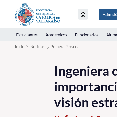
Click acá para ir directamente al contenido
Admisi
Estudiantes
Académicos
Funcionarios
Alum
Inicio
Noticias
Primera Persona
Ingeniera 
importanci
visión estr