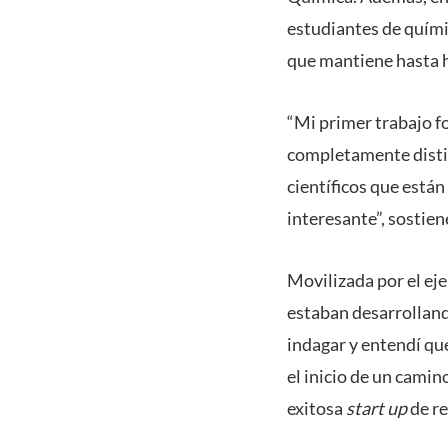
estudiantes de químic
que mantiene hasta 
“Mi primer trabajo f
completamente disti
científicos que está
interesante”, sostien
Movilizada por el eje
estaban desarrolland
indagar y entendí que
el inicio de un camin
exitosa
start up
de re