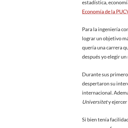
estadística, economía
Economía de la PUC
Para la ingeniería co
lograr un objetivo má
quería una carrera q
después yo elegir un 
Durante sus primeros
despertaron su inter
internacional. Ademá
Universitet
y ejercer
Si bien tenía facilid