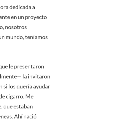
tora dedicada a
ente en un proyecto
no, nosotros
o un mundo, teníamos
 que le presentaron
lmente— la invitaron
n si los quería ayudar
 de cigarro. Me
e, que estaban
eneas. Ahí nació