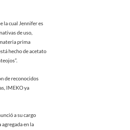
e la cual Jennifer es
nativas de uso,
n materia prima
 está hecho de acetato
teojos”.
ión de reconocidos
tas, IMEKO ya
nunció a su cargo
 agregada en la