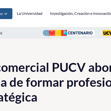
La Universidad
Investigación, Creación e Innovació
ón
ni
comercial PUCV abor
a de formar profesi
atégica