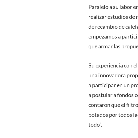
Paralelo a su labor e
realizar estudios de
de recambio de calefa
empezamos a particip
que armar las propues
Su experiencia con el
una innovadora prop
a participar en un pr
a postular a fondos c
contaron que el filt
botados por todos lad
todo”.