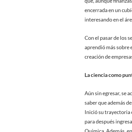
que, aunque finanzas
encerrada en un cubíc
interesando en el áre
Con el pasar de los s
aprendió más sobre e
creación de empresas
La ciencia como pun
Aún sin egresar, se 
saber que además de s
Inició su trayectori
para después ingresar
Química. Además, en 