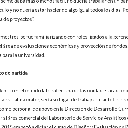
 se me daba más o menos fácil, no quería trabajar en un ba
ulo y no quería estar haciendo algo igual todos los días. Po
a de proyectos”.
emestres, se fue familiarizando con roles ligados a la geren
l área de evaluaciones económicas y proyección de fondos,
 para la universidad.
to de partida
adentró en el mundo laboral en una de las unidades académi
er su alma mater, sería su lugar de trabajo durante los pr
a como personal de apoyo en la Dirección de Desarrollo Cur
 al área comercial del Laboratorio de Servicios Analíticos 
2015 empezó a dictar el curso de Diseño y Evaluación de 