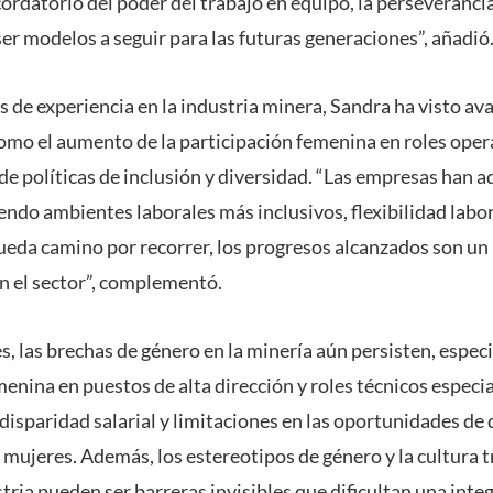
ecordatorio del poder del trabajo en equipo, la perseveranci
er modelos a seguir para las futuras generaciones”, añadió
s de experiencia en la industria minera, Sandra ha visto a
omo el aumento de la participación femenina en roles opera
de políticas de inclusión y diversidad. “Las empresas han
endo ambientes laborales más inclusivos, flexibilidad labor
eda camino por recorrer, los progresos alcanzados son un
n el sector”, complementó.
s, las brechas de género en la minería aún persisten, espe
menina en puestos de alta dirección y roles técnicos especi
disparidad salarial y limitaciones en las oportunidades de 
s mujeres. Además, los estereotipos de género y la cultura
tria pueden ser barreras invisibles que dificultan una inte