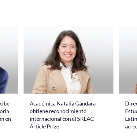
cibe
Académica Natalia Gándara
Dire
oria
obtiene reconocimiento
Estud
ón en
internacional con el SKLAC
Lati
Article Prize
acred