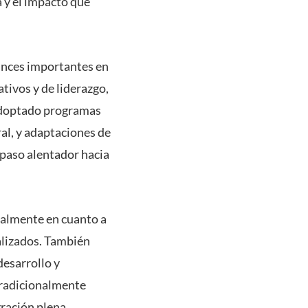
a y el impacto que
.
vances importantes en
tivos y de liderazgo,
 adoptado programas
al, y adaptaciones de
 paso alentador hacia
cialmente en cuanto a
alizados. También
desarrollo y
 tradicionalmente
gración plena.