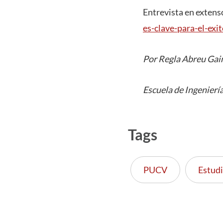
Entrevista en extenso
es-clave-para-el-exi
Por Regla Abreu Gai
Escuela de Ingenierí
Tags
PUCV
Estud