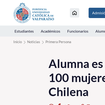
Click acá para ir directamente al contenido
Admisi
Estudiantes
Académicos
Funcionarios
Alum
Inicio
Noticias
Primera Persona
Alumna es 
100 mujere
Chilena