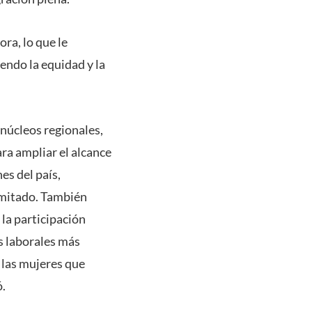
ra, lo que le
endo la equidad y la
 núcleos regionales,
ara ampliar el alcance
es del país,
imitado. También
la participación
s laborales más
a las mujeres que
ó.