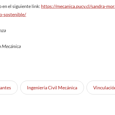
 en el siguiente link:
https://mecanica.pucv.cl/sandra-mora
to-sostenible/
nza
a Mecánica
iantes
Ingeniería Civil Mecánica
Vinculació