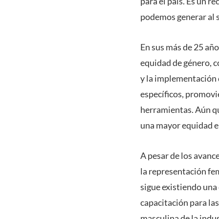
para el país. Es un r
podemos generar al s
En sus más de 25 año
equidad de género, c
y la implementación 
específicos, promovi
herramientas. Aún qu
una mayor equidad e
A pesar de los avance
la representación fe
sigue existiendo una 
capacitación para la
masculina de la indus