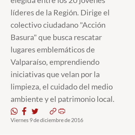
elegida entre los 20 jóvenes
líderes de la Región. Dirige el
Estudiantes
colectivo ciudadano "Acción
Académicos
Basura" que busca rescatar
Funcionarios
lugares emblemáticos de
Alumni
Valparaíso, emprendiendo
iniciativas que velan por la
English
limpieza, el cuidado del medio
ambiente y el patrimonio local.
Viernes 9 de diciembre de 2016