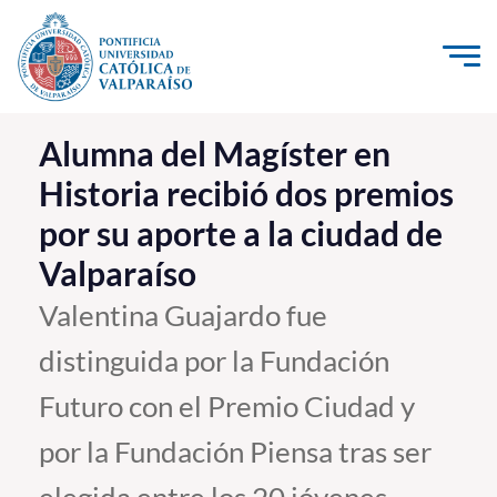
Click acá para ir directamente al contenido
La Universidad
Alumna del Magíster en
Historia recibió dos premios
Investigación, Creación e Innovación
por su aporte a la ciudad de
PUCV Internacional
Valparaíso
Vinculación con el Medio
Valentina Guajardo fue
Admisión
distinguida por la Fundación
Pregrado
Futuro con el Premio Ciudad y
Postgrado
por la Fundación Piensa tras ser
Formación Continua