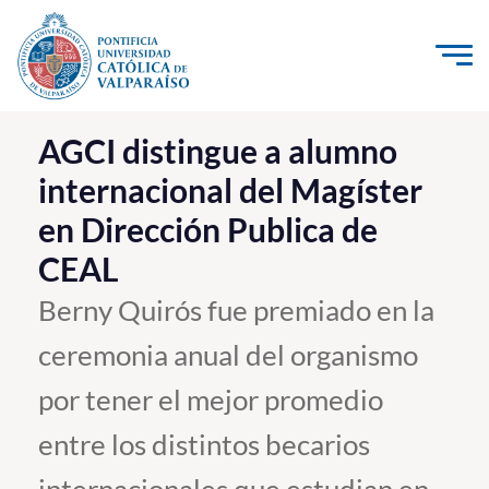
Click acá para ir directamente al contenido
La Universidad
AGCI distingue a alumno
internacional del Magíster
Investigación, Creación e Innovación
en Dirección Publica de
PUCV Internacional
CEAL
Vinculación con el Medio
Berny Quirós fue premiado en la
Admisión
ceremonia anual del organismo
Pregrado
por tener el mejor promedio
Postgrado
entre los distintos becarios
Formación Continua