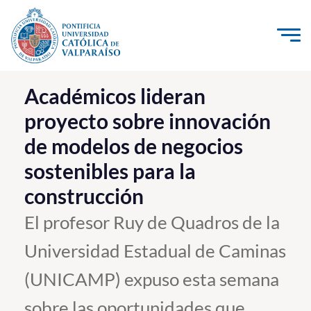
Click acá para ir directamente al contenido
La Universidad
Académicos lideran
proyecto sobre innovación
Investigación, Creación e Innovación
de modelos de negocios
PUCV Internacional
sostenibles para la
Vinculación con el Medio
construcción
Admisión
El profesor Ruy de Quadros de la
Universidad Estadual de Caminas
Pregrado
(UNICAMP) expuso esta semana
Postgrado
Formación Continua
sobre las oportunidades que