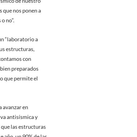
sísmico de nuestro
s que nos ponen a
 o no”.
un “laboratorio a
us estructuras,
 contamos con
 bien preparados
so que permite el
a avanzar en
va antisísmica y
 que las estructuras
e año, un 90% de las