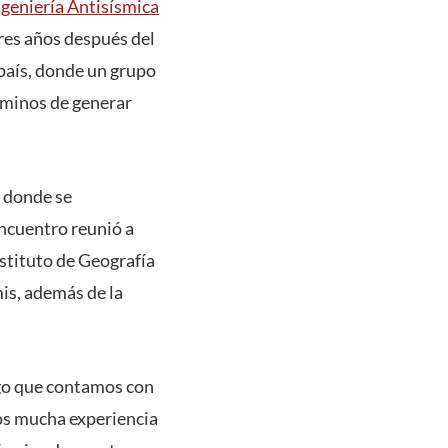
ngeniería Antisísmica
res años después del
país, donde un grupo
rminos de generar
, donde se
encuentro reunió a
nstituto de Geografía
is, además de la
ego que contamos con
mos mucha experiencia