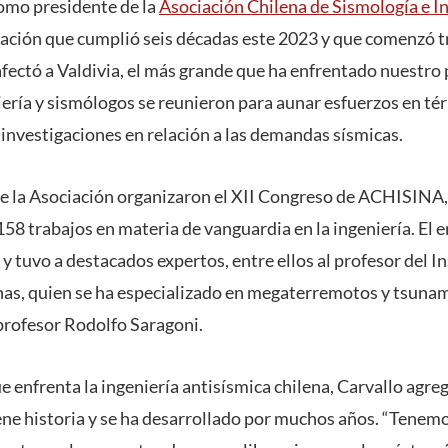
omo presidente de la
Asociación Chilena de Sismología e I
zación que cumplió seis décadas este 2023 y que comenzó t
fectó a Valdivia, el más grande que ha enfrentado nuestro 
iería y sismólogos se reunieron para aunar esfuerzos en té
investigaciones en relación a las demandas sísmicas.
 de la Asociación organizaron el XII Congreso de ACHISINA
58 trabajos en materia de vanguardia en la ingeniería. El 
 tuvo a destacados expertos, entre ellos al profesor del I
s, quien se ha especializado en megaterremotos y tsunam
 profesor Rodolfo Saragoni.
ue enfrenta la ingeniería antisísmica chilena, Carvallo agr
iene historia y se ha desarrollado por muchos años. “Tene