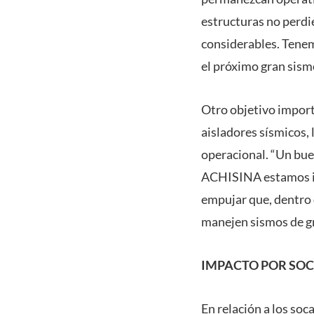
estructuras no perdi
considerables. Tenem
el próximo gran sism
Otro objetivo import
aisladores sísmicos,
operacional. “Un bue
ACHISINA estamos imp
empujar que, dentro 
manejen sismos de gr
IMPACTO POR SO
En relación a los so