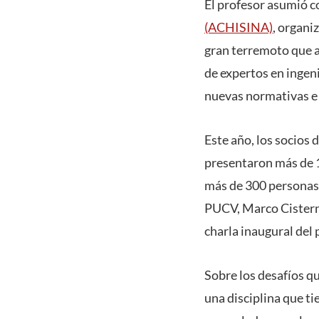
El profesor asumió c
(ACHISINA)
, organi
gran terremoto que a
de expertos en ingen
nuevas normativas e 
Este año, los socios
presentaron más de 1
más de 300 personas y
PUCV, Marco Cisterna
charla inaugural del
Sobre los desafíos q
una disciplina que t