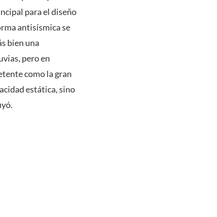
incipal para el diseño
norma antisísmica se
ás bien una
uvias, pero en
etente como la gran
acidad estática, sino
uyó.