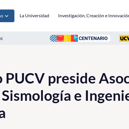
La Universidad
Investigación, Creación e Innovació
ón
ni
 PUCV preside Asoc
 Sismología e Ingeni
a