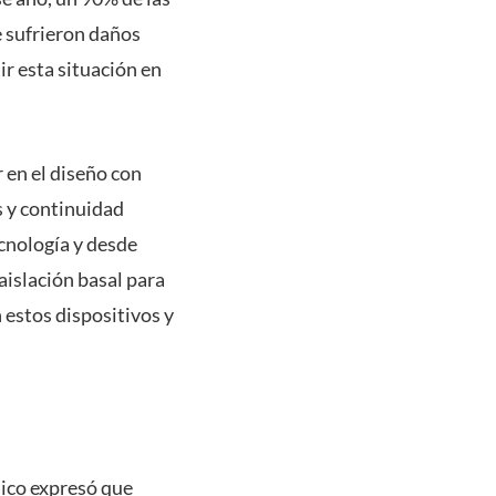
e sufrieron daños
r esta situación en
en el diseño con
s y continuidad
cnología y desde
islación basal para
estos dispositivos y
mico expresó que