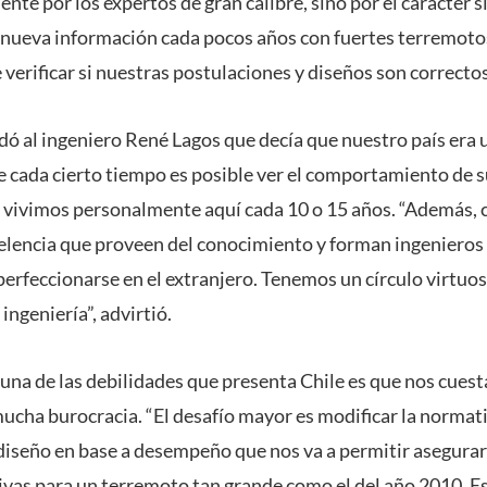
te por los expertos de gran calibre, sino por el carácter 
 nueva información cada pocos años con fuertes terremoto
verificar si nuestras postulaciones y diseños son correctos
dó al ingeniero René Lagos que decía que nuestro país era 
e cada cierto tiempo es posible ver el comportamiento de s
o vivimos personalmente aquí cada 10 o 15 años. “Además,
elencia que proveen del conocimiento y forman ingenieros
 perfeccionarse en el extranjero. Tenemos un círculo virtuo
ingeniería”, advirtió.
 una de las debilidades que presenta Chile es que nos cuest
mucha burocracia. “El desafío mayor es modificar la normati
l diseño en base a desempeño que nos va a permitir asegurar
as para un terremoto tan grande como el del año 2010. Es