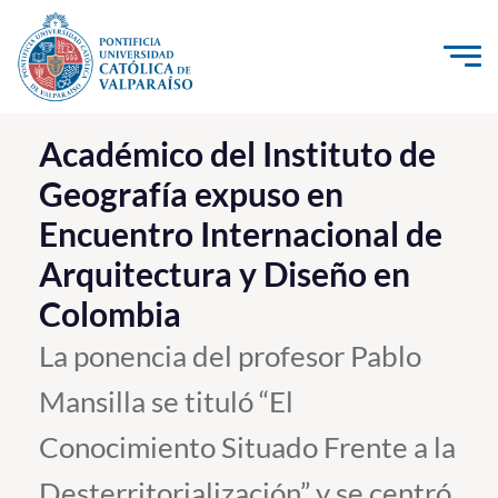
Click acá para ir directamente al contenido
La Universidad
Académico del Instituto de
Geografía expuso en
Investigación, Creación e Innovación
Encuentro Internacional de
PUCV Internacional
Arquitectura y Diseño en
Vinculación con el Medio
Colombia
Admisión
La ponencia del profesor Pablo
Mansilla se tituló “El
Pregrado
Conocimiento Situado Frente a la
Postgrado
Formación Continua
Desterritorialización” y se centró