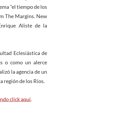
ema "el tiempo de los
From The Margins. New
nrique Aliste de la
ultad Eclesiástica de
ces o como un alerce
lizó la agencia de un
la región de los Ríos.
ndo click aquí
.