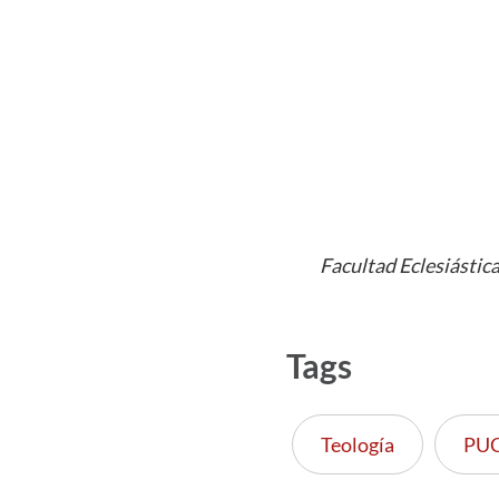
Facultad Eclesiástic
Tags
Teología
PU