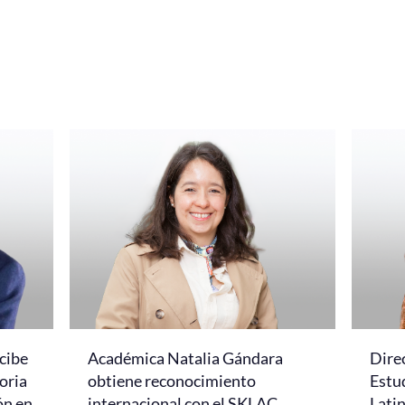
cibe
Académica Natalia Gándara
Dire
oria
obtiene reconocimiento
Estud
ón en
internacional con el SKLAC
Lati