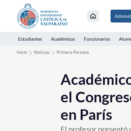
Click acá para ir directamente al contenido
Admisi
Estudiantes
Académicos
Funcionarios
Alum
Inicio
Noticias
Primera Persona
Académico
el Congres
en París
El profesor presentó 