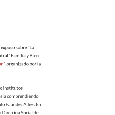
 expuso sobre "La
ntral “Familia y Bien
ón"
, organizado por la
e institutos
glesia comprendiendo
blo Faúndez Allier. En
a Doctrina Social de