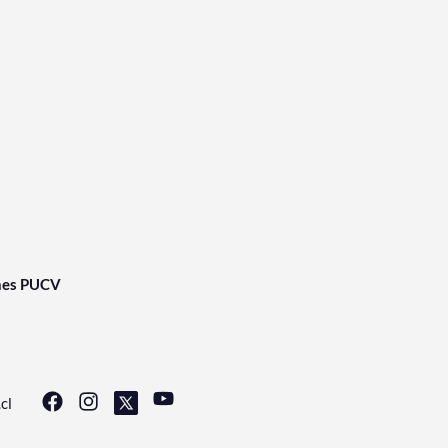
nes PUCV
cl