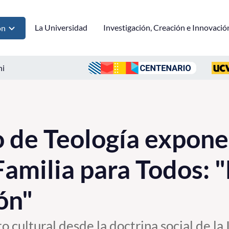
La Universidad
Investigación, Creación e Innovació
ón
ni
 de Teología expone
amilia para Todos: "
ón"
o cultural desde la doctrina social de la