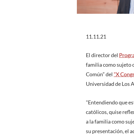
11.11.21
El director del
Progra
familia como sujeto cu
Común” del
"X Congr
Universidad de Los 
"Entendiendo que est
católicos, quise refl
a la familia como suj
su presentación, el 