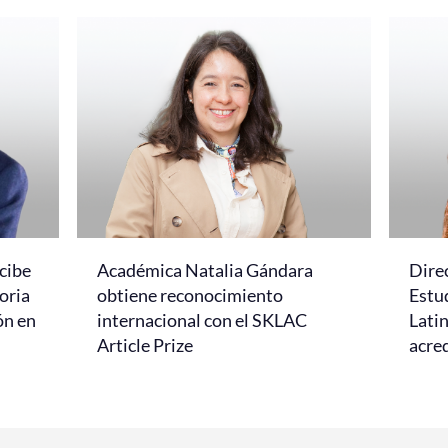
cibe
Académica Natalia Gándara
Dire
oria
obtiene reconocimiento
Estud
ón en
internacional con el SKLAC
Lati
Article Prize
acred