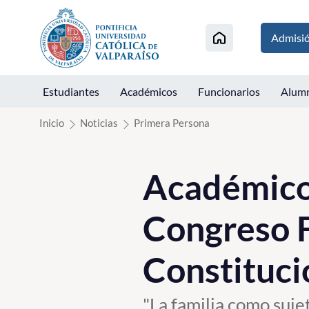
Click acá para ir directamente al contenido
Admisi
Estudiantes
Académicos
Funcionarios
Alum
Inicio
Noticias
Primera Persona
Académico
Congreso F
Constituci
"La familia como sujet