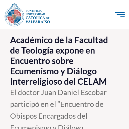
Click acá para ir directamente al contenido
La Universidad
Académico de la Facultad
de Teología expone en
Investigación, Creación e Innovación
Encuentro sobre
PUCV Internacional
Ecumenismo y Diálogo
Vinculación con el Medio
Interreligioso del CELAM
Admisión
El doctor Juan Daniel Escobar
participó en el “Encuentro de
Pregrado
Obispos Encargados del
Postgrado
Formación Continua
Ecumenismo y Diálogo