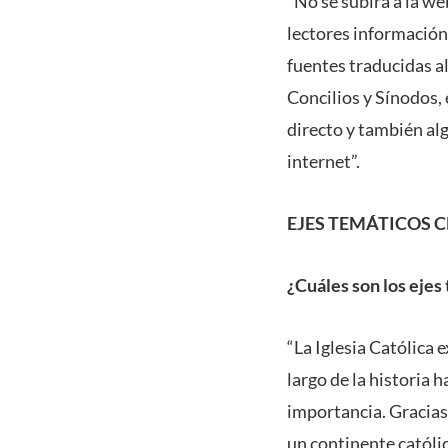
“No se subirá a la we
lectores información
fuentes traducidas al
Concilios y Sínodos, 
directo y también al
internet”.
EJES TEMÁTICOS 
¿Cuáles son los ejes
“La Iglesia Católica 
largo de la historia
importancia. Gracias
un continente catól