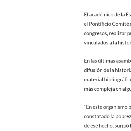
El académico de la E
el Pontificio Comité
congresos, realizar 
vinculados a la histor
En las últimas asamb
difusión de la histori
material bibliográfic
más compleja en algu
“En este organismo p
constatado la pobreza
de ese hecho, surgió 