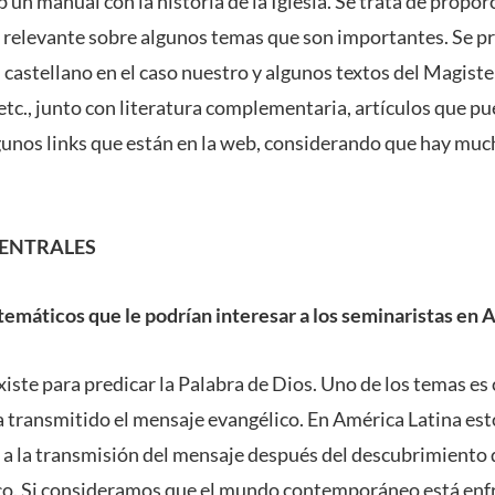
b un manual con la historia de la Iglesia. Se trata de propor
 relevante sobre algunos temas que son importantes. Se 
 castellano en el caso nuestro y algunos textos del Magister
etc., junto con literatura complementaria, artículos que p
gunos links que están en la web, considerando que hay mu
CENTRALES
 temáticos que le podrían interesar a los seminaristas en 
existe para predicar la Palabra de Dios. Uno de los temas es 
 ha transmitido el mensaje evangélico. En América Latina es
 a la transmisión del mensaje después del descubrimiento
ico. Si consideramos que el mundo contemporáneo está enf