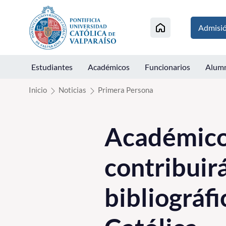
Click acá para ir directamente al contenido
Admisi
Estudiantes
Académicos
Funcionarios
Alum
Inicio
Noticias
Primera Persona
Académico 
contribuirá
bibliográfi