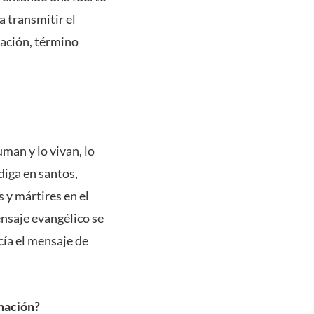
 transmitir el
zación, término
uman y lo vivan, lo
diga en santos,
 y mártires en el
nsaje evangélico se
ía el mensaje de
rmación?