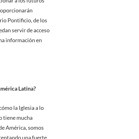
cionar a los futuros
proporcionarán
io Pontificio, de los
uedan servir de acceso
cha información en
América Latina?
cómo la Iglesia a lo
to tiene mucha
 de América, somos
rentando una fuerte