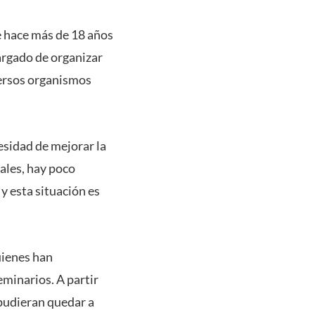
e hace más de 18 años
argado de organizar
versos organismos
esidad de mejorar la
rales, hay poco
y esta situación es
uienes han
eminarios. A partir
 pudieran quedar a