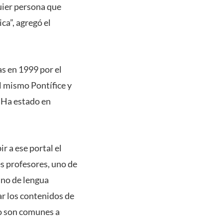
uier persona que
ca”, agregó el
as en 1999 por el
l mismo Pontífice y
. Ha estado en
r a ese portal el
es profesores, uno de
uno de lengua
ar los contenidos de
no son comunes a