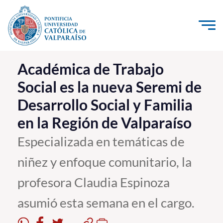
Click acá para ir directamente al contenido
La Universidad
Académica de Trabajo
Social es la nueva Seremi de
Investigación, Creación e Innovación
Desarrollo Social y Familia
PUCV Internacional
en la Región de Valparaíso
Vinculación con el Medio
Especializada en temáticas de
Admisión
niñez y enfoque comunitario, la
Pregrado
profesora Claudia Espinoza
Postgrado
asumió esta semana en el cargo.
Formación Continua