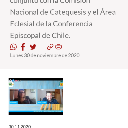
conjunto con la Comisión
Nacional de Catequesis y el Área
Estudiantes
Eclesial de la Conferencia
Académicos
Episcopal de Chile.
Funcionarios
Alumni
Lunes 30 de noviembre de 2020
English
30.11.2020