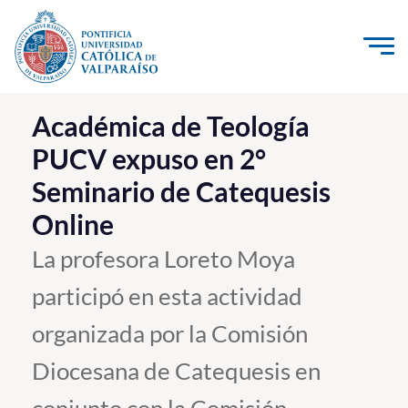
Click acá para ir directamente al contenido
La Universidad
Académica de Teología
PUCV expuso en 2°
Investigación, Creación e Innovación
Seminario de Catequesis
PUCV Internacional
Online
Vinculación con el Medio
La profesora Loreto Moya
Admisión
participó en esta actividad
Pregrado
organizada por la Comisión
Postgrado
Diocesana de Catequesis en
Formación Continua