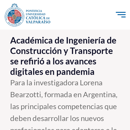
Click acá para ir directamente al contenido
La Universidad
Académica de Ingeniería de
Construcción y Transporte
Investigación, Creación e Innovación
se refirió a los avances
PUCV Internacional
digitales en pandemia
Vinculación con el Medio
Para la investigadora Lorena
Admisión
Bearzotti, formada en Argentina,
Pregrado
las principales competencias que
Postgrado
deben desarrollar los nuevos
Formación Continua