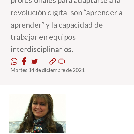
profesionales para adaptarse a la
revolución digital son “aprender a
Estudiantes
aprender” y la capacidad de
Académicos
trabajar en equipos
Funcionarios
interdisciplinarios.
Alumni
Martes 14 de diciembre de 2021
English