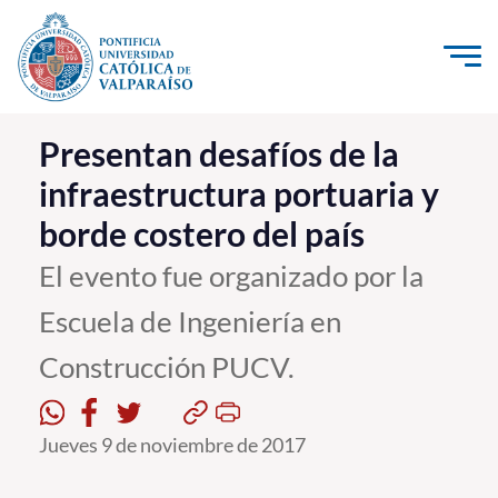
Click acá para ir directamente al contenido
La Universidad
Presentan desafíos de la
infraestructura portuaria y
Investigación, Creación e Innovación
borde costero del país
PUCV Internacional
Vinculación con el Medio
El evento fue organizado por la
Escuela de Ingeniería en
Admisión
Construcción PUCV.
Pregrado
Postgrado
Jueves 9 de noviembre de 2017
Formación Continua