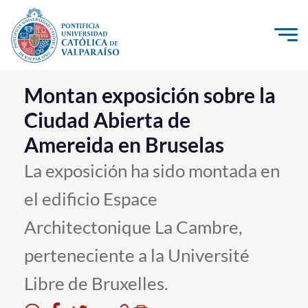
Click acá para ir directamente al contenido
La Universidad
Montan exposición sobre la
Ciudad Abierta de
Investigación, Creación e Innovación
Amereida en Bruselas
PUCV Internacional
Vinculación con el Medio
La exposición ha sido montada en
el edificio Espace
Admisión
Architectonique La Cambre,
Pregrado
perteneciente a la Université
Postgrado
Libre de Bruxelles.
Formación Continua