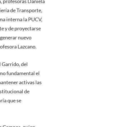
n, profesoras Daniela
iería de Transporte,
rma interna la PUCV,
te y de proyectarse
a generar nuevo
profesora Lazcano.
l Garrido, del
como fundamental el
mantener activas las
stitucional de
ría que se