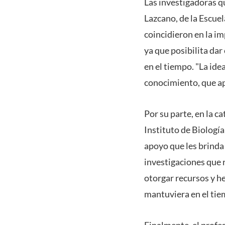
Las investigadoras q
Lazcano, de la Escuel
coincidieron en la i
ya que posibilita da
en el tiempo. "La ide
conocimiento, que apo
Por su parte, en la c
Instituto de Biologí
apoyo que les brinda 
investigaciones que r
otorgar recursos y he
mantuviera en el tie