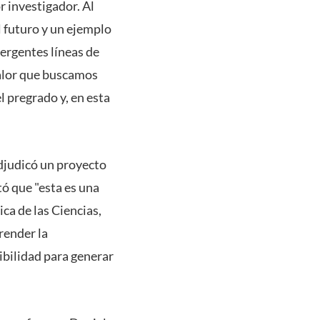
r investigador. Al
l futuro y un ejemplo
mergentes líneas de
valor que buscamos
l pregrado y, en esta
adjudicó un proyecto
ó que "esta es una
ca de las Ciencias,
render la
ibilidad para generar