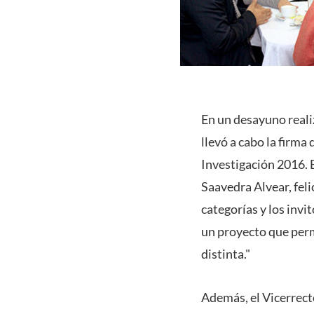
En un desayuno realiz
llevó a cabo la firm
Investigación 2016. E
Saavedra Alvear, feli
categorías y los invi
un proyecto que perm
distinta."
Además, el Vicerrect