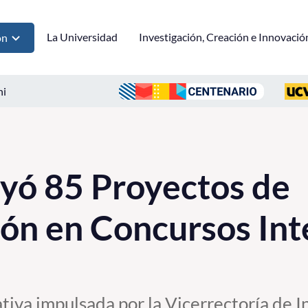
La Universidad
Investigación, Creación e Innovació
ón
ni
yó 85 Proyectos de
ión en Concursos Int
iativa impulsada por la Vicerrectoría de I