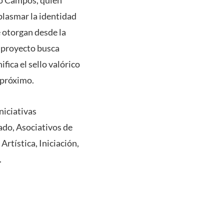
do Campos, quien
plasmar la identidad
e otorgan desde la
u proyecto busca
fica el sello valórico
 próximo.
niciativas
ado, Asociativos de
rtística, Iniciación,
.