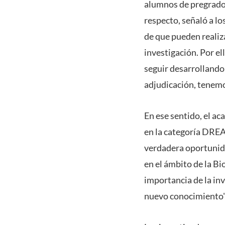
alumnos de pregrado c
respecto, señaló a l
de que pueden realiz
investigación. Por e
seguir desarrollando 
adjudicación, tenemo
En ese sentido, el ac
en la categoría DREA
verdadera oportunida
en el ámbito de la Bi
importancia de la inv
nuevo conocimiento"