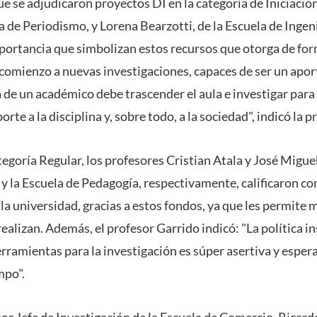
ue se adjudicaron proyectos DI en la categoría de Iniciació
a de Periodismo, y Lorena Bearzotti, de la Escuela de Ingen
mportancia que simbolizan estos recursos que otorga de fo
r comienzo a nuevas investigaciones, capaces de ser un apor
a de un académico debe trascender el aula e investigar par
rte a la disciplina y, sobre todo, a la sociedad", indicó la 
ategoría Regular, los profesores Cristian Atala y José Migue
a y la Escuela de Pedagogía, respectivamente, calificaron 
la universidad, gracias a estos fondos, ya que les permite 
ealizan. Además, el profesor Garrido indicó: "La política in
rramientas para la investigación es súper asertiva y espera
mpo".