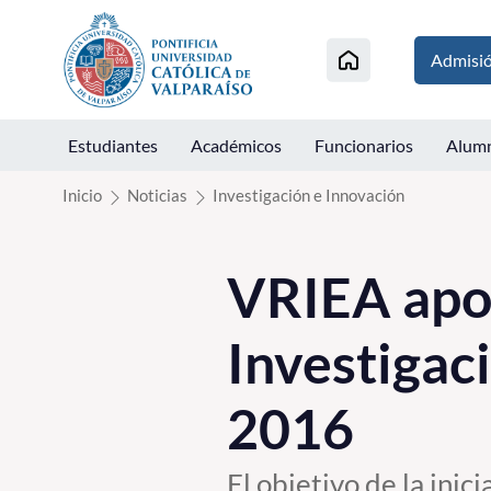
Click acá para ir directamente al contenido
Admisi
Estudiantes
Académicos
Funcionarios
Alum
Inicio
Noticias
Investigación e Innovación
VRIEA apo
Investigac
2016
El objetivo de la inic