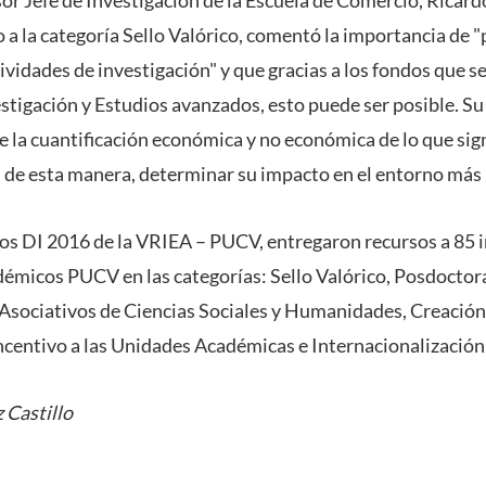
sor Jefe de Investigación de la Escuela de Comercio, Ricar
 a la categoría Sello Valórico, comentó la importancia de "
ividades de investigación" y que gracias a los fondos que s
estigación y Estudios avanzados, esto puede ser posible. S
 la cuantificación económica y no económica de lo que signi
y, de esta manera, determinar su impacto en el entorno más
os DI 2016 de la VRIEA – PUCV, entregaron recursos a 85 i
émicos PUCV en las categorías: Sello Valórico, Posdoctor
 Asociativos de Ciencias Sociales y Humanidades, Creación A
centivo a las Unidades Académicas e Internacionalización
 Castillo