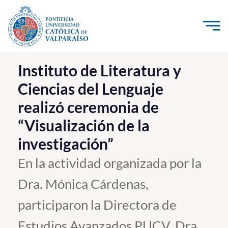
Click acá para ir directamente al contenido
La Universidad
Instituto de Literatura y
Ciencias del Lenguaje
Investigación, Creación e Innovación
realizó ceremonia de
PUCV Internacional
“Visualización de la
Vinculación con el Medio
investigación”
Admisión
En la actividad organizada por la
Dra. Mónica Cárdenas,
Pregrado
participaron la Directora de
Postgrado
Formación Continua
Estudios Avanzados PUCV, Dra.