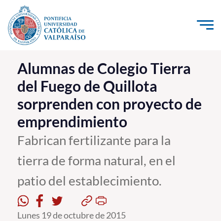
Click acá para ir directamente al contenido
La Universidad
Alumnas de Colegio Tierra
del Fuego de Quillota
Investigación, Creación e Innovación
sorprenden con proyecto de
PUCV Internacional
emprendimiento
Vinculación con el Medio
Fabrican fertilizante para la
Admisión
tierra de forma natural, en el
Pregrado
patio del establecimiento.
Postgrado
Lunes 19 de octubre de 2015
Formación Continua