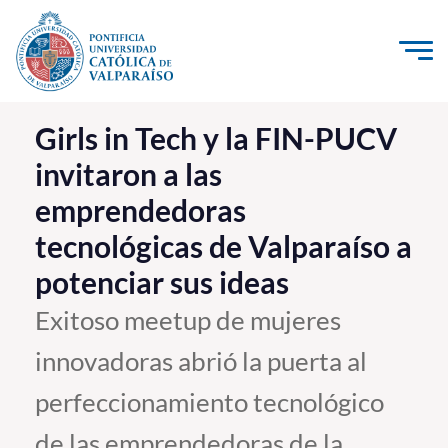
Click acá para ir directamente al contenido
La Universidad
Girls in Tech y la FIN-PUCV
invitaron a las
Investigación, Creación e Innovación
emprendedoras
PUCV Internacional
tecnológicas de Valparaíso a
Vinculación con el Medio
potenciar sus ideas
Admisión
Exitoso meetup de mujeres
innovadoras abrió la puerta al
Pregrado
perfeccionamiento tecnológico
Postgrado
Formación Continua
de las emprendedoras de la